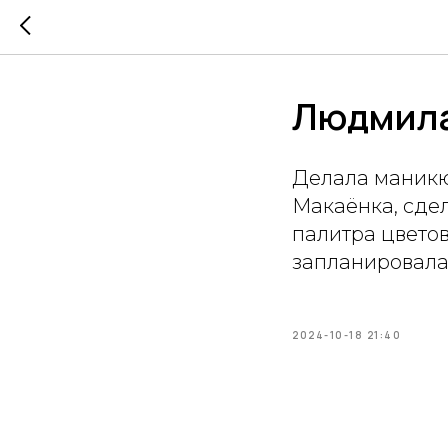
Людмил
Делала маникю
Макаёнка, сдел
палитра цветов
запланировала
2024-10-18 21:40